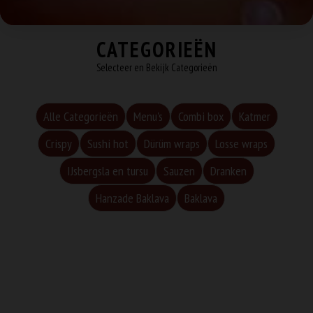
CATEGORIEËN
Selecteer en Bekijk Categorieën
Alle Categorieën
Menu's
Combi box
Katmer
Crispy
Sushi hot
Dürüm wraps
Losse wraps
IJsbergsla en tursu
Sauzen
Dranken
Hanzade Baklava
Baklava
Hanzade Cigkofte Utrecht Deals