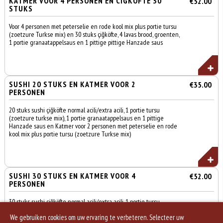
KATMER VOOR 4 PERSONEN EN CIGKOFTE 30
€52.00
STUKS
Voor 4 personen met peterselie en rode kool mix plus portie tursu
(zoetzure Turkse mix) en 30 stuks çiğköfte, 4 lavas brood, groenten,
1 portie granaatappelsaus en 1 pittige pittige Hanzade saus
SUSHI 20 STUKS EN KATMER VOOR 2
€35.00
PERSONEN
20 stuks sushi çiğköfte normal acili/extra acili, 1 portie tursu
(zoetzure turkse mix), 1 portie granaatappelsaus en 1 pittige
Hanzade saus en Katmer voor 2 personen met peterselie en rode
kool mix plus portie tursu (zoetzure Turkse mix)
SUSHI 30 STUKS EN KATMER VOOR 4
€52.00
PERSONEN
30 stuks sushi çiğköfte normal acili/extra acili, 1 portie tursu
(zoetzure turkse mix), 1 portie granaatappelsaus en 1 pittige
We gebruiken cookies om uw ervaring te verbeteren. Selecteer uw
Hanzade saus en Katmer voor 4 personen met peterselie en rode