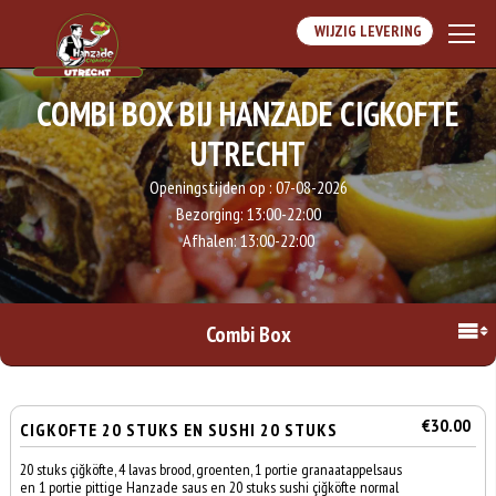
WIJZIG LEVERING
COMBI BOX BIJ HANZADE CIGKOFTE
UTRECHT
Openingstijden op :
07-08-2026
Bezorging:
13:00-22:00
Afhalen:
13:00-22:00
Combi Box
€30.00
CIGKOFTE 20 STUKS EN SUSHI 20 STUKS
20 stuks çiğköfte, 4 lavas brood, groenten, 1 portie granaatappelsaus
en 1 portie pittige Hanzade saus en 20 stuks sushi çiğköfte normal